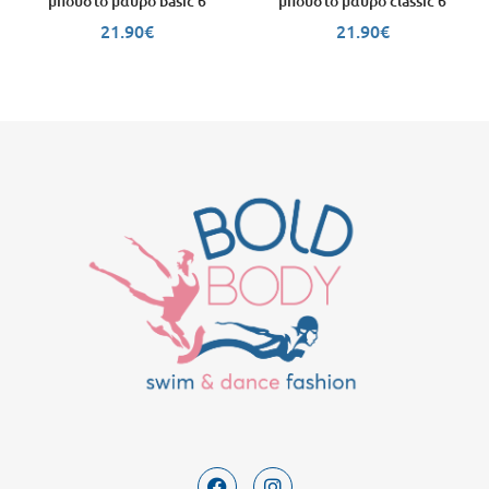
μπούστο μαύρο basic 6
μπούστο μαύρο classic 6
21.90
€
21.90
€