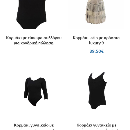
Κορμάκι με τύπωμα συλλόγου
Κορμάκι latin με κρόσσια
για χονδρική πώληση
luxury 9
89.50
€
Κορμάκι γυναικείο με
Κορμάκι γυναικείο με