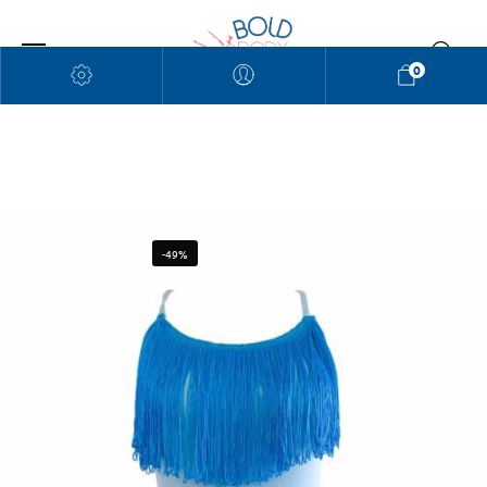
0
-49%