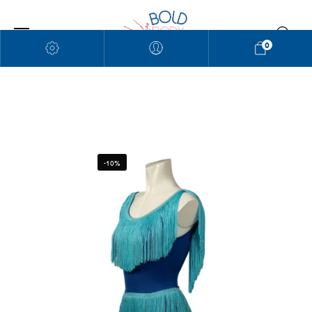
0
-10%