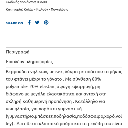
Κωδικός προϊόντος:
03600
Κατηγορία:
Κολάν - Καλσόν - Παντελόνια
SHARE ON
Περιγραφή
Επιπλέον πληροφορίες
Βερμούδα ενηλίκων, unisex, λύκρα με πόδι που το μήκος
του φτάνει μέχρι το γόνατο . Με σύνθεση 80%
polyamide- 20% elastan ,άψογη εφαρμογή, μη
διάφανο,με μεγάλη ελαστικότητα και αντοχή στη
σκληρή καθημερινή προπόνηση . Κατάλληλο για
κωπηλασία, για χορό και γυμναστική
(γυμναστήριο,μπάσκετ,ποδηλασία,ποδόσφαιρο,χορό,vol
ley) . Διατίθεται κλασσικό μαύρο και τα μεγέθη του είναι