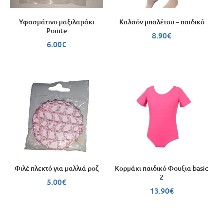
Υφασμάτινο μαξιλαράκι
Καλσόν μπαλέτου – παιδικό
Pointe
8.90
€
6.00
€
Φιλέ πλεκτό για μαλλιά ροζ
Κορμάκι παιδικό Φουξια basic
2
5.00
€
13.90
€