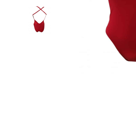
Μαγιό Πάλης – Κωπηλατικά
Γυαλά
Μαγιό