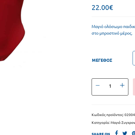
κια κολύμβησης
Σκουφάκια kids
22.00
€
 Πάλης – Κωπηλατικά
Γυαλάκια kids
Μαγιό ολόσωμο παιδικ
Baby Swim
στο μπροστινό μέρος.
ΜΕΓΕΘΟΣ
Κωδικός προϊόντος:
02004
Κατηγορία:
Μαγιό Συγχρον
SHARE ON