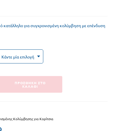
Ωτοασπίδες Κολύμβησης
Σανίδες Κολύμβησης
ό κατάλληλο για συγχρονισμένη κολύμβηση με επένδυση
Ιμάντες Κολύμβησης
Βαρελάκια Κολύμβησης
Βατραχοπέδιλα
Γυαλάκια Κολύμβησης
ΠΡΟΣΘΗΚΗ ΣΤΟ
ΚΑΛΑΘΙ
ισμένης Κολύμβησης για Κορίτσια