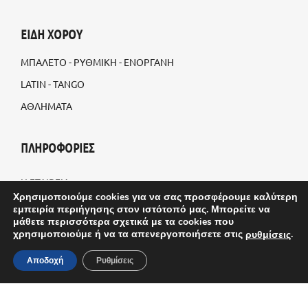
ΕΙΔΗ ΧΟΡΟΥ
ΜΠΑΛΕΤΟ - ΡΥΘΜΙΚΗ - ΕΝΟΡΓΑΝΗ
LATIN - TANGO
ΑΘΛΗΜΑΤΑ
ΠΛΗΡΟΦΟΡΙΕΣ
Η ΕΤΑΙΡΕΙΑ
Χρησιμοποιούμε cookies για να σας προσφέρουμε καλύτερη
BLOG
εμπειρία περιήγησης στον ιστότοπό μας. Μπορείτε να
μάθετε περισσότερα σχετικά με τα cookies που
ΠΡΟΣΑΡΜΟΣΜΕΝΕΣ ΠΑΡΑΓΓΕΛΙΕΣ
χρησιμοποιούμε ή να τα απενεργοποιήσετε στις
.
ρυθμίσεις
ΤΡΟΠΟΙ ΑΠΟΣΤΟΛΗΣ
Αποδοχή
Ρυθμίσεις
ΤΡΟΠΟΙ ΠΛΗΡΩΜΗΣ
ΟΡΟΙ & ΠΡΟΫΠΟΘΕΣΕΙΣ