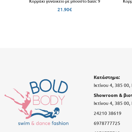
Κορμάκι γυναικείο με μπούστο basic 9
Κορμ
21.90
€
Κατάστημα:
Ικτίνου 4, 385 00
Showroom & βιοτ
Ικτίνου 4, 385 00
24210 38619
6978777725