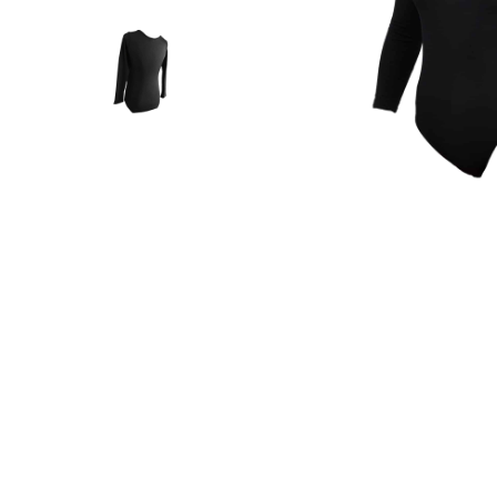
Μαγιό Πάλης – Κωπηλατικά
Γυαλά
Μαγιό