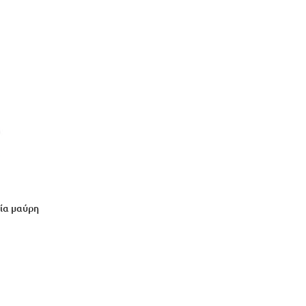
εία μαύρη