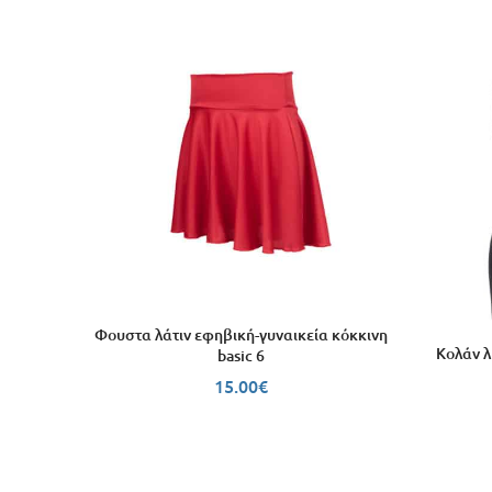
Φουστα λάτιν εφηβική-γυναικεία κόκκινη
Κολάν λ
basic 6
15.00
€