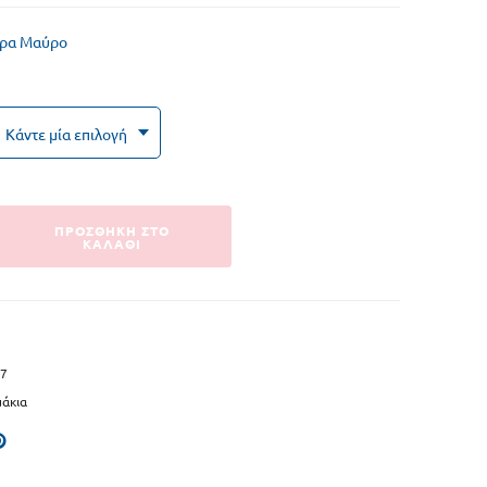
Ωτοασπίδες Κολύμβησης
κρα Μαύρο
Σανίδες Κολύμβησης
Ιμάντες Κολύμβησης
Βαρελάκια Κολύμβησης
Βατραχοπέδιλα
ΠΡΟΣΘΗΚΗ ΣΤΟ
ΚΑΛΑΘΙ
Γυαλάκια Κολύμβησης
7
μάκια