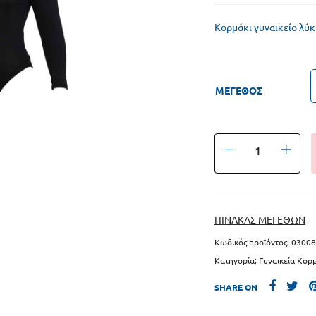
κια κολύμβησης
Σκουφάκια kids
Κορμάκι γυναικείο λύ
 Πάλης – Κωπηλατικά
Γυαλάκια kids
Baby Swim
ΜΕΓΕΘΟΣ
ΠΙΝΑΚΑΣ ΜΕΓΕΘΩΝ
Κωδικός προϊόντος:
03008
Κατηγορία:
Γυναικεία Κορ
SHARE ON