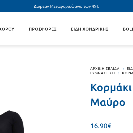
Δωρεάν Μεταφορικά άνω των 49€
 ΧΟΡΟΥ
ΠΡΟΣΦΟΡΕΣ
ΕΙΔΗ ΧΟΝΔΡΙΚΗΣ
BOL
ΙΚΕΙΑ
ΠΑΙΔΙΚΑ
ΑΡΧΙΚΗ ΣΕΛΙΔΑ
ΕΙ
ΓΥΜΝΑΣΤΙΚΗ
ΚΟΡΜ
νούζια Ενηλίκων
Μπουρνούζια Παιδικά
Κορμάκι
 Γυναικεία Κολύμβησης
Μαγιό Αγοριών
Μαύρο
ονισμένη Κολύμβηση
Μαγιό Κοριτσιών
άκια Κολύμβησης
Συγχρονισμένη Κολύμβηση
16.90
€