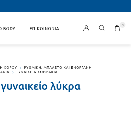
0
D BODY
ΕΠΙΚΟΙΝΩΝΙΑ
ΑΞΕΣΟΥΑΡ
ΔΗ ΧΟΡΟΥ
ΡΥΘΜΙΚΗ, ΜΠΑΛΕΤΟ ΚΑΙ ΕΝΟΡΓΑΝΗ
ΑΚΙΑ
ΓΥΝΑΙΚΕΙΑ ΚΟΡΜΑΚΙΑ
Μυτάκια Κολύμβησης
 γυναικείο λύκρα
Μακαρόνι – Noodles Κολύμβησης
Σάκοι Κολύμβησης
Χεράκια Κολύμβησης