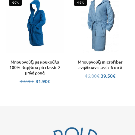
-20%
-16%
Μπουρνούζι με κουκούλα
Μπουρνούζι microfiber
100% βαμβακερό classic 2
ενηλίκων classic 6 σιέλ
μπλέ ρουά
46.80
€
39.50
€
39.90
€
31.90
€