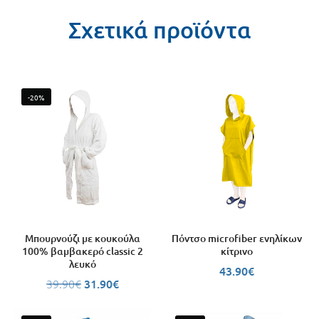
Σχετικά προϊόντα
-20%
Μπουρνούζι με κουκούλα
Πόντσο microfiber ενηλίκων
100% βαμβακερό classic 2
κίτρινο
λευκό
43.90
€
39.90
€
31.90
€