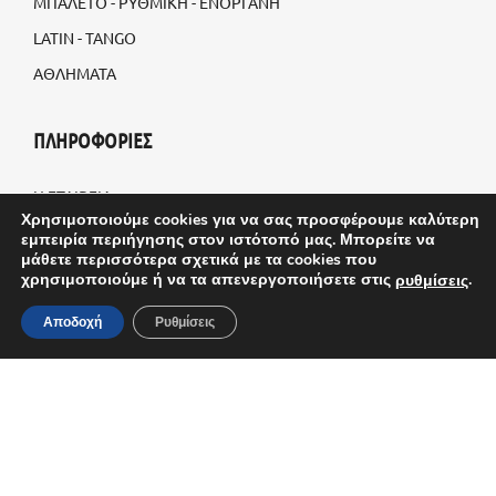
ΜΠΑΛΕΤΟ - ΡΥΘΜΙΚΗ - ΕΝΟΡΓΑΝΗ
LATIN - TANGO
ΑΘΛΗΜΑΤΑ
ΠΛΗΡΟΦΟΡΙΕΣ
Η ΕΤΑΙΡΕΙΑ
Χρησιμοποιούμε cookies για να σας προσφέρουμε καλύτερη
BLOG
εμπειρία περιήγησης στον ιστότοπό μας. Μπορείτε να
μάθετε περισσότερα σχετικά με τα cookies που
ΠΡΟΣΑΡΜΟΣΜΕΝΕΣ ΠΑΡΑΓΓΕΛΙΕΣ
χρησιμοποιούμε ή να τα απενεργοποιήσετε στις
.
ρυθμίσεις
ΤΡΟΠΟΙ ΑΠΟΣΤΟΛΗΣ
Αποδοχή
Ρυθμίσεις
ΤΡΟΠΟΙ ΠΛΗΡΩΜΗΣ
ΟΡΟΙ & ΠΡΟΫΠΟΘΕΣΕΙΣ
©2021 - Bold Body. All Right Reserved. Designed by
InYourCity