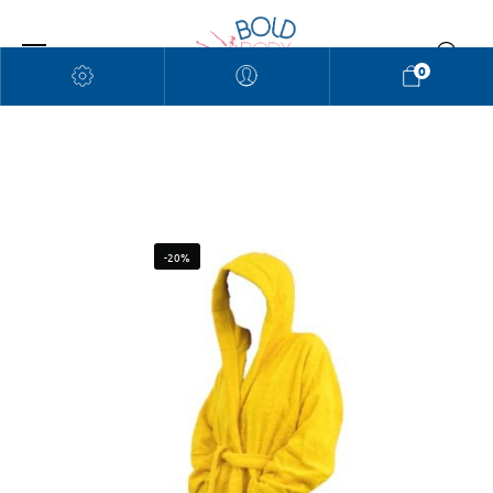
0
-20%