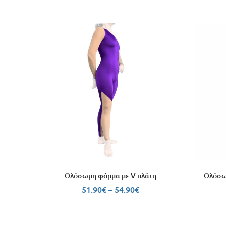
Ολόσωμη φόρμα με V πλάτη
Ολόσωμ
51.90
€
–
54.90
€