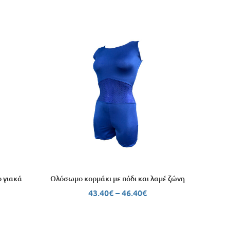
 γιακά
Ολόσωμο κορμάκι με πόδι και λαμέ ζώνη
43.40
€
–
46.40
€