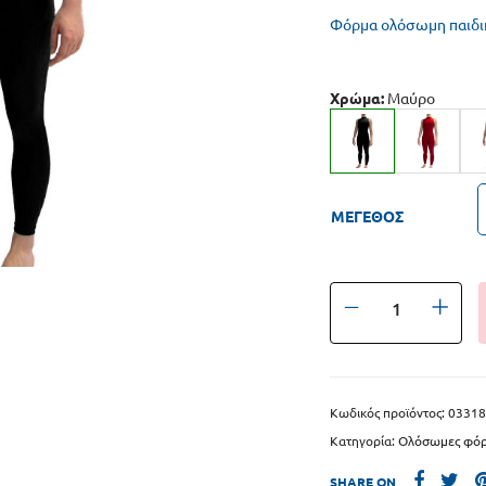
κια κολύμβησης
Σκουφάκια kids
Φόρμα ολόσωμη παιδι
 Πάλης – Κωπηλατικά
Γυαλάκια kids
Χρώμα:
Μαύρο
Baby Swim
ΜΕΓΕΘΟΣ
Κωδικός προϊόντος:
03318
Κατηγορία:
Ολόσωμες φόρ
SHARE ON