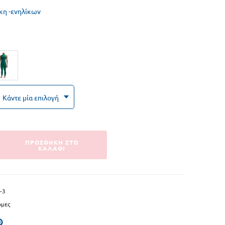
Ωτοασπίδες Κολύμβησης
κη -ενηλίκων
Σανίδες Κολύμβησης
Ιμάντες Κολύμβησης
Βαρελάκια Κολύμβησης
Βατραχοπέδιλα
Γυαλάκια Κολύμβησης
ΠΡΟΣΘΗΚΗ ΣΤΟ
ΚΑΛΑΘΙ
-3
μες