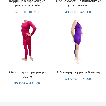
Φόρμα με διαφάνειες και
Φόρμα ολόσωμη παπαδίστικο
μανίκι νυχτερίδα
γιακά κόκκινη
45.00
€
38.25
€
41.00
€
–
45.00
€
Ολόσωμη φόρμα μακρύ
Ολόσωμη φόρμα με V πλάτη
μανίκι
51.90
€
–
54.90
€
39.00
€
–
41.00
€