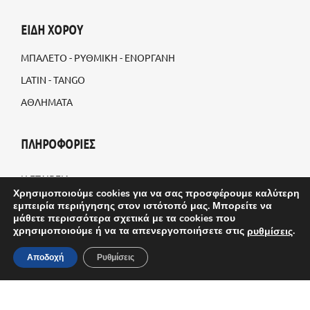
ΕΙΔΗ ΧΟΡΟΥ
ΜΠΑΛΕΤΟ - ΡΥΘΜΙΚΗ - ΕΝΟΡΓΑΝΗ
LATIN - TANGO
ΑΘΛΗΜΑΤΑ
ΠΛΗΡΟΦΟΡΙΕΣ
Η ΕΤΑΙΡΕΙΑ
Χρησιμοποιούμε cookies για να σας προσφέρουμε καλύτερη
BLOG
εμπειρία περιήγησης στον ιστότοπό μας. Μπορείτε να
μάθετε περισσότερα σχετικά με τα cookies που
ΠΡΟΣΑΡΜΟΣΜΕΝΕΣ ΠΑΡΑΓΓΕΛΙΕΣ
χρησιμοποιούμε ή να τα απενεργοποιήσετε στις
.
ρυθμίσεις
ΤΡΟΠΟΙ ΑΠΟΣΤΟΛΗΣ
Αποδοχή
Ρυθμίσεις
ΤΡΟΠΟΙ ΠΛΗΡΩΜΗΣ
ΟΡΟΙ & ΠΡΟΫΠΟΘΕΣΕΙΣ